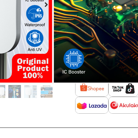
dengan jariangan 4G
Omni Directional, ja
Pemasangan indoor/o
Konektor SMA Male 
Kompabilitas luas,
Berbahan material A
Buy Now :