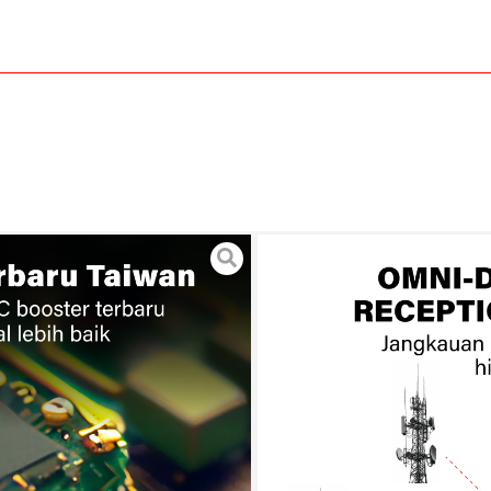
 Router WiFi Wireless
TE Penguat Sinyal
10c
 Garansi Resmi 24 Bulan
17MHz~ 960MHz dan 1710MHz ~ 2800MHz