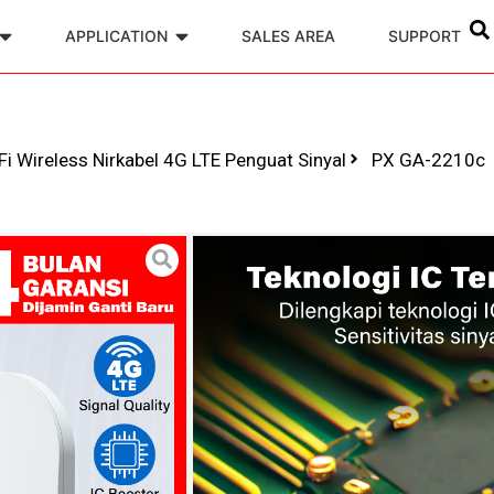
APPLICATION
SALES AREA
SUPPORT
 Wireless Nirkabel 4G LTE Penguat Sinyal
PX GA-2210c
Antena Modem
Nirkabel 4G L
Model : PX GA-22
Di desain di Taiwan,
Plug and Play
Jarak frekuensi 6