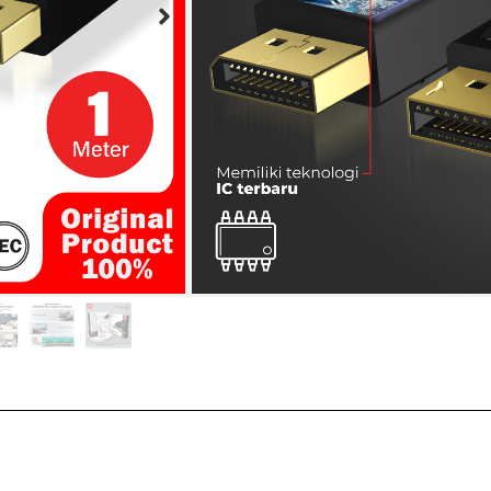
Transmisi data hing
Material Gold Plated
Memiliki mode mirro
Plug and Play
Buy Now :