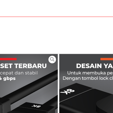
 Port Male to Male
r DP 8K 1 Meter
MM
 Garansi 24 Bulan
x lebih tajam dari 1080P
k Lock untuk tombol mengunci
lby TrueHD, Dolby Atmos, dan DTS HD