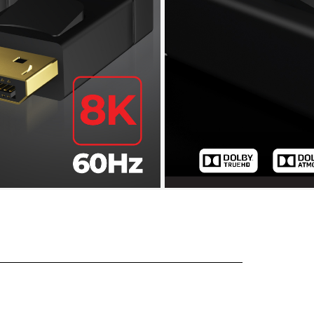
ga 32.4Gbps
ring dan extend