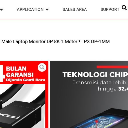
APPLICATION
SALES AREA
SUPPORT
o Male Laptop Monitor DP 8K 1 Meter
PX DP-1MM
Kabel Display
Laptop Monito
Model : PX DP-1
Di desain di Taiwan,
Resolusi 8K@60Hz, 4
Memiliki Smart Clic
Mendukung Audio Do